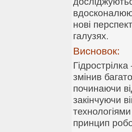
досліджуютьс
вдосконалюю
нові перспек
галузях.
Висновок:
Гідрострілка
змінив багато
починаючи ві
закінчуючи в
технологіями 
принцип робо