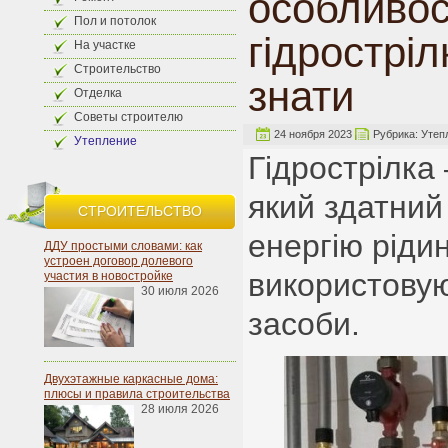
особливос
Пол и потолок
гідростріл
На участке
Строительство
знати
Отделка
Советы строителю
24 ноября 2023
Рубрика:
Утеп
Утепление
Гідрострілка
який здатний
СТРОИТЕЛЬСТВО
енергію рідин
ДДУ простыми словами: как
устроен договор долевого
використовую
участия в новостройке
30 июля 2026
засоби.
Двухэтажные каркасные дома:
плюсы и правила строительства
28 июля 2026