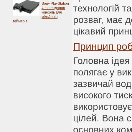
Sony PlayStation
технологій та
4: легендарна
консоль для
розваг, має д
мільйонів
геймерів
цікавий прин
Принцип роб
Головна ідея 
полягає у вик
зазвичай вод
високого тиск
використовує
цілей. Вона 
основних ком