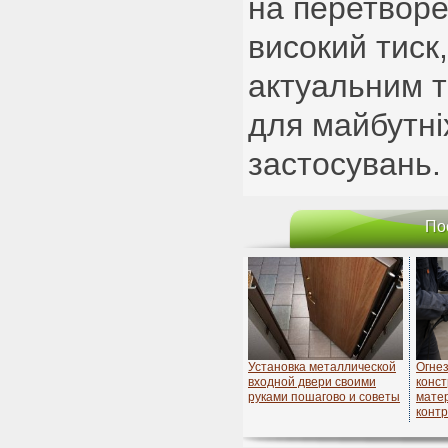
на перетворен
високий тиск
актуальним 
для майбутні
застосувань.
По
Установка металлической
Огне
входной двери своими
конст
руками пошагово и советы
матер
конт