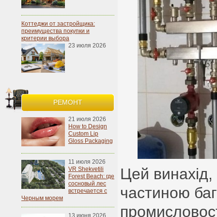
Коттеджи от застройщика:
преимущества покупки и
критерии выбора
23 июля 2026
РЕМОНТ
21 июля 2026
How to Design
Custom Lip
Gloss Packaging
11 июля 2026
Цей винахід,
VR Shekvetili
Forest Beach: где
сосновый лес
частиною баг
встречается с
Черным морем
промисловост
13 июня 2026