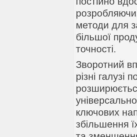
постійно вдо
розробляючи 
методи для 
більшої прод
точності.
Зворотний вп
різні галузі п
розширюється
універсально
ключових нап
збільшення ї
та зменшенн