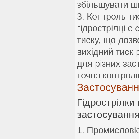
збільшувати шв
Контроль ти
гідрострілці є
тиску, що доз
вихідний тиск 
для різних зас
точно контрол
Застосування
Гідрострілки
застосування
Промисловіс