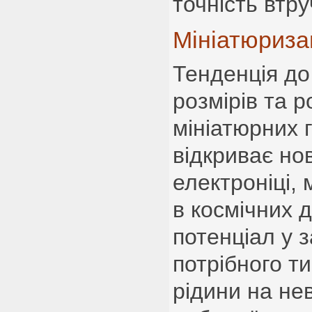
точність втру
Мініатюризац
Тенденція д
розмірів та р
мініатюрних 
відкриває но
електроніці, 
в космічних д
потенціал у 
потрібного т
рідини на не