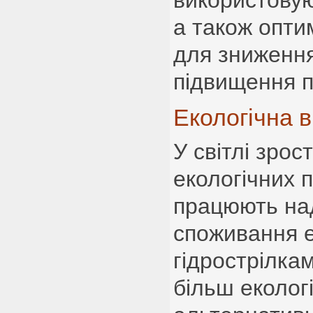
використовую
а також опти
для зниження
підвищення п
Екологічна в
У світлі зрос
екологічних 
працюють на
споживання е
гідрострілка
більш еколог