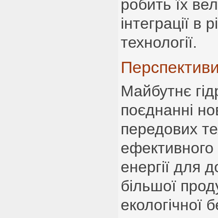
робить їх ве
інтеграції в р
технології.
Перспективи
Майбутнє гід
поєднанні нов
передових те
ефективного
енергії для 
більшої прод
екологічної 