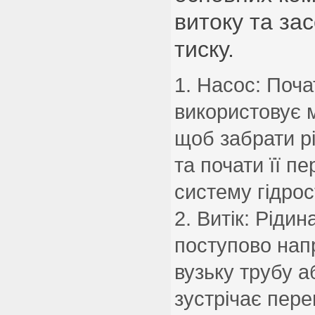
витоку та за
тиску.
Насос: Поча
використовує м
щоб забрати рі
та почати її п
систему гідрос
Витік: Рідин
поступово нап
вузьку трубу а
зустрічає пере