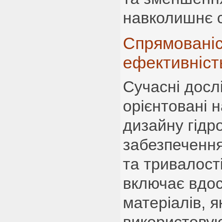
навколишнє 
Спрямованіс
ефективніст
Сучасні досл
орієнтовані 
дизайну гідр
забезпечення
та тривалост
включає вдо
матеріалів, як