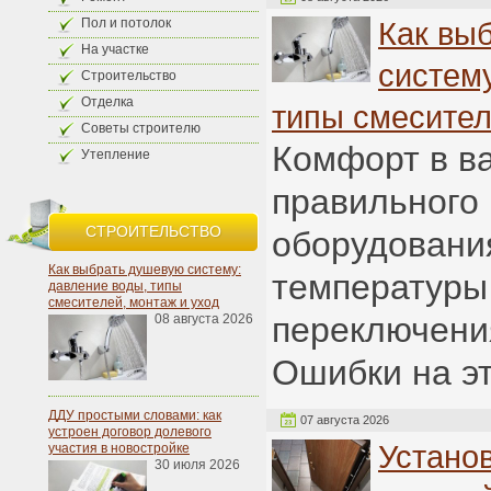
Пол и потолок
Как вы
На участке
систему
Строительство
Отделка
типы смесител
Советы строителю
Комфорт в ва
Утепление
правильного
СТРОИТЕЛЬСТВО
оборудования
Как выбрать душевую систему:
температуры
давление воды, типы
смесителей, монтаж и уход
переключени
08 августа 2026
Ошибки на э
ДДУ простыми словами: как
07 августа 2026
устроен договор долевого
Устано
участия в новостройке
30 июля 2026