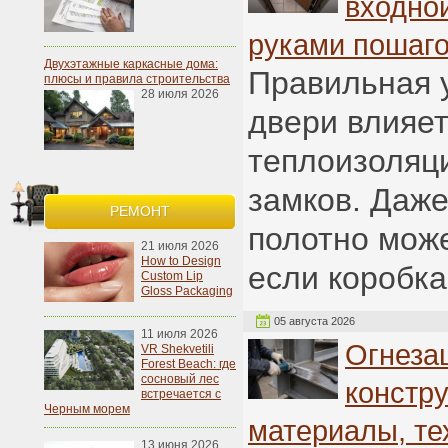
входно
руками пошаго
Двухэтажные каркасные дома:
Правильная 
плюсы и правила строительства
28 июля 2026
двери влияет
теплоизоляц
замков. Даже
РЕМОНТ
полотно може
21 июля 2026
How to Design
если коробка
Custom Lip
Gloss Packaging
05 августа 2026
11 июля 2026
Огнеза
VR Shekvetili
Forest Beach: где
сосновый лес
констру
встречается с
Черным морем
материалы, те
13 июня 2026