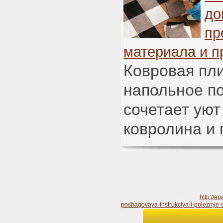
до
пр
материала и п
Ковровая пл
напольное по
сочетает уют
ковролина и 
apartdom.ru
besttoday.org
teplica-par
domstroi.info
homeprorab.info
stroibl
domfenshuy.net
euroecodom.ru
stag
sveto-copy.com
balforum.net
http://a
poshagovaya-instrukciya-i-poleznye-s