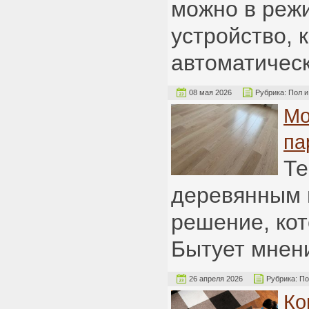
можно в реж
устройство, 
автоматичес
08 мая 2026
Рубрика:
Пол и
Мо
па
Те
деревянным 
решение, кот
Бытует мнени
26 апреля 2026
Рубрика:
По
Ко