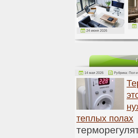
24 июня 2026
14 мая 2026
Рубрика:
Пол и
Те
эт
ну
теплых полах
терморегулят