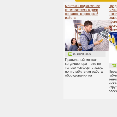
Монтаж и подключение
Пред
сплит системы в доме
гибки
пошагово с проверкой
отоп
работы
водо
пром
досто
прим
09 июля 2026
Правильный монтаж
кондиционера – это не
только комфорт в жару,
но и стабильная работа
Пред
оборудования на
гибк
тепл
инже
«тру
расс