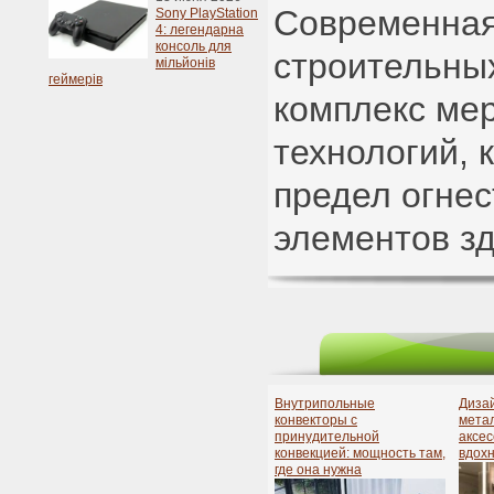
Современная
Sony PlayStation
4: легендарна
консоль для
строительных
мільйонів
геймерів
комплекс мер
технологий,
предел огнес
элементов з
Внутрипольные
Дизай
конвекторы с
мета
принудительной
аксес
конвекцией: мощность там,
вдох
где она нужна