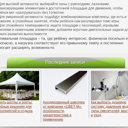
Для высокой активности: выбирайте зоны с рукоходами, лазалками,
лансирующими элементами и достаточной площадью для движения, чтобы
бёнок мог «разгружаться» без толкотни.
Для умеренной активности: подойдут комбинированные комплексы, где есть и
ижение, и спокойные занятия, чтобы ребёнок сам регулировал темп игры.
Для спокойного темперамента: ищите площадки с песочницей, игровыми
нелями и сюжетными элементами, добавляя короткие двигательные задачи д
гкого развития выносливости.
тимальная площадка – та, где ребёнку интересно, физически посильно и
зопасно, а нагрузка соответствует его привычному темпу и постепенно
могает расширять возможности.
Последние записи
пить шатры и зонты:
Анодированный швеллер
Как выбрать душевую
обные решения для
от компании «ЦВЕТ-М»:
систему: давление вод
роприятий и отдыха
особенности,
типы смесителей, мон
характеристики и
и уход
применение