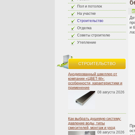
б
Пол и потолок
На участке
Де
Строительство
пр
и 
Отделка
ла
Советы строителю
Утепление
СТРОИТЕЛЬСТВО
Анодированный швеллер от
компании «ЦВЕТ-М»:
особенности, характеристики и
применение
08 августа 2026
Как выбрать душевую систему:
давление воды, типы
Пр
смесителей, монтаж и уход
ос
08 августа 2026