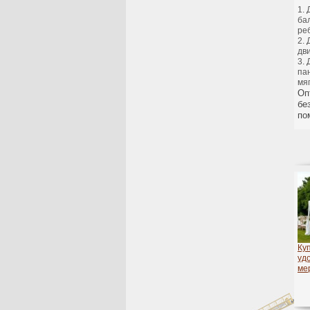
ба
ре
дв
па
мя
Оп
бе
по
Ку
уд
ме