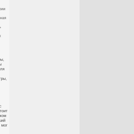
рии
чная
ь
х
ры,
ы
для
гры,
с
тоит
шком
ший
 мог