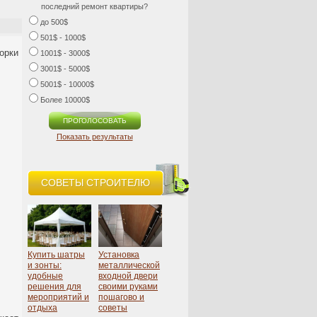
последний ремонт квартиры?
до 500$
501$ - 1000$
орки
1001$ - 3000$
3001$ - 5000$
5001$ - 10000$
Более 10000$
Показать результаты
СОВЕТЫ СТРОИТЕЛЮ
Купить шатры
Установка
и зонты:
металлической
удобные
входной двери
решения для
своими руками
мероприятий и
пошагово и
отдыха
советы