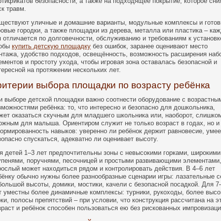
ртификатов безопасности, а также на подходящее покрытие, которое сни
ск травм.
ществуют уличные и домашние варианты, модульные комплексы и гото
ровые городки, а также площадки из дерева, металла или пластика – ка
п отличается по долговечности, обслуживанию и требованиям к установк
обы
купить детскую площадку
без ошибок, заранее оценивают место
нтажа, удобство подходов, освещённость, возможность расширения наб
ементов и простоту ухода, чтобы игровая зона оставалась безопасной и
тересной на протяжении нескольких лет.
ритерии выбора площадки по возрасту ребёнка
и выборе детской площадки важно соотнести оборудование с возрастны
зможностями ребёнка: то, что интересно и безопасно для дошкольника,
жет оказаться скучным для младшего школьника или, наоборот, слишко
ожным для малыша. Ориентиром служит не только возраст в годах, но и
ормированность навыков: уверенно ли ребёнок держит равновесие, умее
зопасно спускаться, адекватно ли оценивает высоту.
я детей 1–3 лет предпочтительны зоны с невысокими горками, широкими
упенями, поручнями, песочницей и простыми развивающими элементами,
рослый может находиться рядом и контролировать действия. В 4–6 лет
бёнку обычно нужны более разнообразные сценарии игры: лазательные с
большой высоты, домики, мостики, качели с безопасной посадкой. Для 7
т уместны более динамичные комплексы: турники, рукоходы, более высо
рки, полосы препятствий – при условии, что конструкция рассчитана на э
зраст и ребёнок способен пользоваться ею без рискованных импровизаци