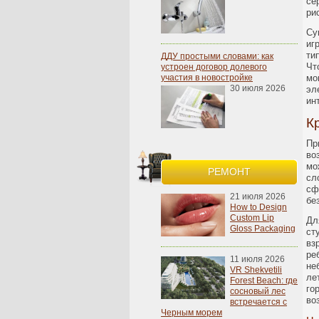
се
ри
Су
иг
ти
ДДУ простыми словами: как
Чт
устроен договор долевого
участия в новостройке
мо
30 июля 2026
эл
ин
К
Пр
во
мо
РЕМОНТ
сл
сф
21 июля 2026
бе
How to Design
Custom Lip
Дл
Gloss Packaging
ст
вз
ре
11 июля 2026
не
VR Shekvetili
ле
Forest Beach: где
го
сосновый лес
во
встречается с
Черным морем