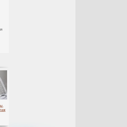
ля
ы,
таж