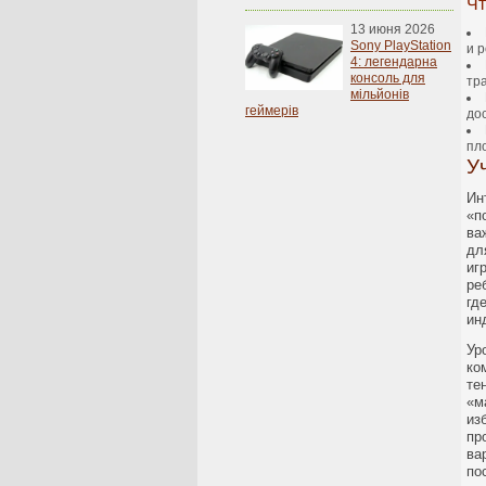
Чт
13 июня 2026
Sony PlayStation
и р
4: легендарна
консоль для
тр
мільйонів
геймерів
до
пл
У
Ин
«п
ва
дл
иг
ре
гд
ин
Ур
ко
те
«м
из
пр
ва
по