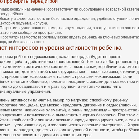
о проверить перед игрой
Маркировку и назначение: соответствует ли оборудование возрастной катего
осту ребёнка.
Высоту и сложность: есть ли безопасные ограждения, удобные ступени, логи
аектория подъёма и спуска.
Покрытие: лучше, когда оно амортизирует падения, а вокруг активных зон ест
статочное свободное пространство.
Просматриваемость: взрослому важно видеть ребёнка на ключевых элемента
ощадки без «слепых зон».
чет интересов и уровня активности ребёнка
тересы ребёнка подсказывают, какая площадка будет не просто
одходящей», а действительно вовлекающей. Тем, кто любит ролевые иг
жны домики, тематические комплексы, «магазины», кораблики и элемент
я сюжетов; детям с тягой к конструированию – песочные зоны, столики 
р с природными материалами, панели с простыми механизмами. Если
бёнок тянется к общению, полезны площадки с зонами для совместной и
е легко договариваться и играть группой, а не только выполнять
дивидуальные упражнения.
овень активности влияет на выбор по нагрузке: спокойному ребёнку
мфортнее площадка, где можно чередовать движение и отдых (лавочки,
невые места, невысокие элементы), а очень подвижному – пространство 
аршрутами» и возможностью выплеснуть энергию безопасно. При этом с
бегать крайностей: слишком сложные снаряды провоцируют риск, а сли
остые – усиливают скуку и желание искать опасные альтернативы. Хоро
риант – площадка, где есть несколько уровней сложности, чтобы ребёнок
степенно усложнять задачи и сохранять интерес.