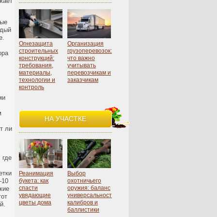
жает
вые
ждый
е.
Огнезащита
Организация
строительных
грузоперевозок:
ора
конструкций:
что важно
требования,
учитывать
материалы,
перевозчикам и
технологии и
заказчикам
контроль
ми
м
НА УЧАСТКЕ
т ли
 где
етки
Реанимация
Выбор
–10
букета: как
охотничьего
спасти
оружия: баланс
кие
увядающие
универсальности,
тот
цветы дома
калибров и
й.
баллистики