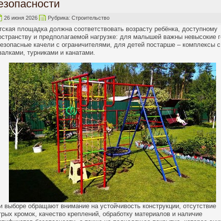
езопасности
26 июня 2026
Рубрика:
Строительство
тская площадка должна соответствовать возрасту ребёнка, доступному
остранству и предполагаемой нагрузке: для малышей важны невысокие г
безопасные качели с ограничителями, для детей постарше – комплексы с
залками, турниками и канатами.
и выборе обращают внимание на устойчивость конструкции, отсутствие
трых кромок, качество креплений, обработку материалов и наличие