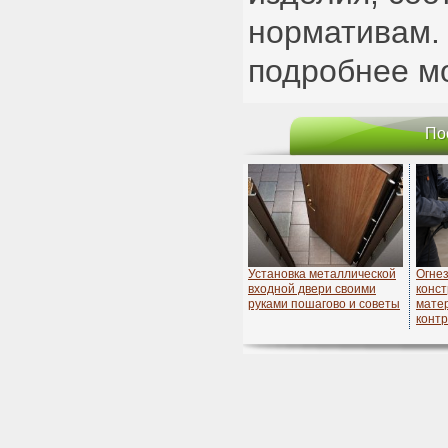
нормативам.
подробнее 
По
Установка металлической
Огне
входной двери своими
конст
руками пошагово и советы
матер
конт