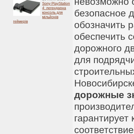
невозможно 
Sony PlayStation
4: легендарна
безопасное 
консоль для
мільйонів
геймерів
обозначить р
обеспечить 
дорожного д
для подрядчи
строительны
Новосибирск
дорожные з
производител
гарантирует 
соответстви