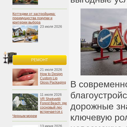
Коттеджи от застройщика:
преимущества покупки и
критерии выбора
23 июля 2026
РЕМОНТ
21 июля 2026
How to Design
Custom Lip
В современн
Gloss Packaging
благоустройс
11 июля 2026
VR Shekvetili
Forest Beach: где
дорожные зн
сосновый лес
встречается с
ключевую рол
Черным морем
13 июня 2026