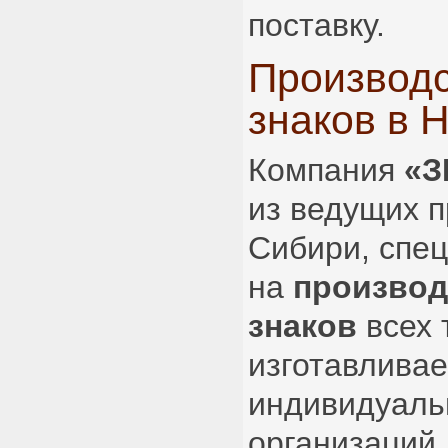
поставку.
Производ
знаков в 
Компания
«З
из ведущих 
Сибири, спе
на
производ
знаков
всех 
изготавлива
индивидуаль
организаций