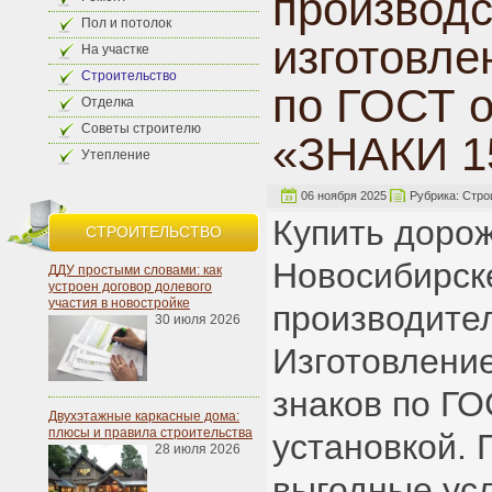
производс
Пол и потолок
изготовле
На участке
Строительство
по ГОСТ о
Отделка
Советы строителю
«ЗНАКИ 1
Утепление
06 ноября 2025
Рубрика:
Стро
Купить дорож
СТРОИТЕЛЬСТВО
Новосибирск
ДДУ простыми словами: как
устроен договор долевого
участия в новостройке
производите
30 июля 2026
Изготовление
знаков по ГО
Двухэтажные каркасные дома:
плюсы и правила строительства
установкой. 
28 июля 2026
выгодные ус