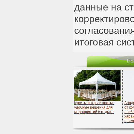
данные на с
корректирово
согласовани
итоговая сис
По
Купить шатры и зонты:
Анод
удобные решения для
от к
мероприятий и отдыха
особ
харак
прим