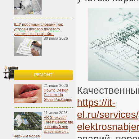
ДДУ простыми словами: как
устроен договор долевого
участия в новостройке
30 июля 2026
РЕМОНТ
21 июля 2026
Качественный
How to Design
Custom Lip
https://it-
Gloss Packaging
el.ru/services
11 июля 2026
VR Shekvetili
Forest Beach: где
elektrosnabje
сосновый лес
встречается с
аварий, пере
Черным морем