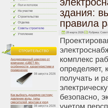
электрос
Пол и потолок
здания: в
На участке
Строительство
правила р
Отделка
Советы строителю
28 марта 2026
Рубрика:
Совет
Утепление
Проектирова
электроснабж
СТРОИТЕЛЬСТВО
комплекс раб
Анодированный швеллер от
компании «ЦВЕТ-М»:
определяет, 
особенности, характеристики и
применение
08 августа 2026
получать и р
электрическ
безопасно, э
Как выбрать душевую систему:
давление воды, типы
смесителей, монтаж и уход
учетом персп
08 августа 2026