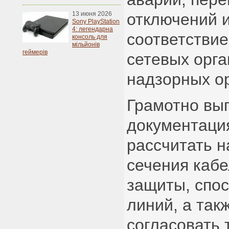
13 июня 2026
отключений 
Sony PlayStation
4: легендарна
соответстви
консоль для
мільйонів
геймерів
сетевых орга
надзорных ор
Грамотно вы
документация
рассчитать н
сечения кабе
защиты, спос
линий, а так
согласовать 