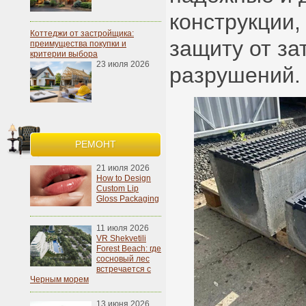
конструкции,
Коттеджи от застройщика:
защиту от за
преимущества покупки и
критерии выбора
23 июля 2026
разрушений.
РЕМОНТ
21 июля 2026
How to Design
Custom Lip
Gloss Packaging
11 июля 2026
VR Shekvetili
Forest Beach: где
сосновый лес
встречается с
Черным морем
13 июня 2026