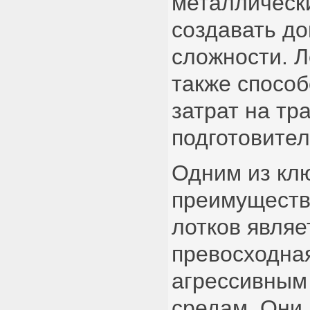
металлическ
создавать д
сложности. Л
также спосо
затрат на тр
подготовите
Одним из кл
преимуществ
лотков являе
превосходная
агрессивным
средам. Они