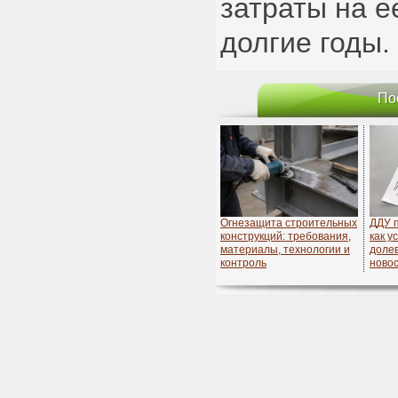
затраты на е
долгие годы.
По
Огнезащита строительных
ДДУ 
конструкций: требования,
как у
материалы, технологии и
долев
контроль
ново