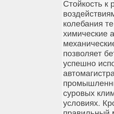
Стойкость к
воздействиям
колебания т
химические а
механически
позволяет б
успешно исп
автомагистра
промышленны
суровых кли
условиях. Кр
правильный 