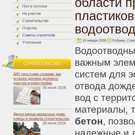
области 
Пол и потолок
пластиков
На участке
Строительство
водоотвод
Отделка
Советы строителю
10 января 2026
Рубрика:
Сове
Утепление
Водоотводны
важным элем
СТРОИТЕЛЬСТВО
систем для 
ДДУ простыми словами: как
устроен договор долевого
отвода дожд
участия в новостройке
30 июля 2026
вод с терри
материалы, 
Двухэтажные каркасные дома:
бетон
, позв
плюсы и правила строительства
28 июля 2026
надежные и 