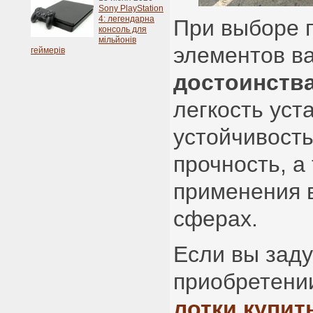
Sony PlayStation
4: легендарна
При выборе 
консоль для
мільйонів
элементов в
геймерів
достоинств
легкость уст
устойчивость
прочность, а
применения 
сферах.
Если вы зад
приобретен
лотки купит