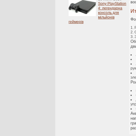
во
Sony PlayStation
4: легендарна
Ит
консоль для
мільйонів
Фо
геймерів
Об
дв
рук
эл
Ро
уп
Ак
на
гр
ра