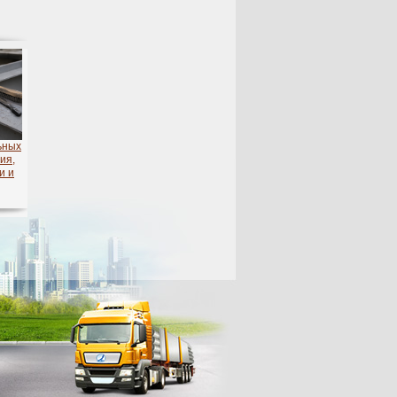
ьных
ия,
и и