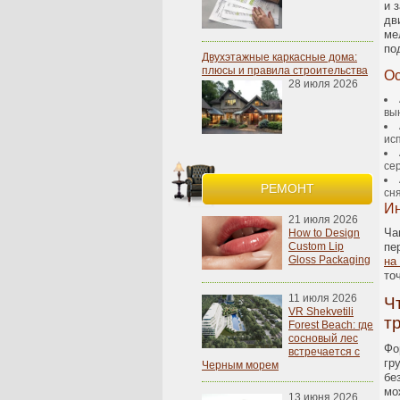
и 
дв
ме
по
Двухэтажные каркасные дома:
плюсы и правила строительства
Ос
28 июля 2026
вы
ис
се
РЕМОНТ
сн
Ин
21 июля 2026
Ча
How to Design
Custom Lip
пе
Gloss Packaging
на
то
11 июля 2026
Ч
VR Shekvetili
т
Forest Beach: где
сосновый лес
Фо
встречается с
гр
Черным морем
бе
мо
13 июня 2026