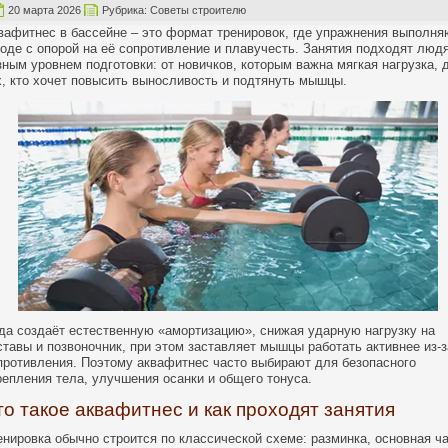
20 марта 2026
Рубрика:
Советы строителю
вафитнес в бассейне – это формат тренировок, где упражнения выполня
воде с опорой на её сопротивление и плавучесть. Занятия подходят люд
зным уровнем подготовки: от новичков, которым важна мягкая нагрузка, 
х, кто хочет повысить выносливость и подтянуть мышцы.
да создаёт естественную «амортизацию», снижая ударную нагрузку на
ставы и позвоночник, при этом заставляет мышцы работать активнее из-з
противления. Поэтому аквафитнес часто выбирают для безопасного
репления тела, улучшения осанки и общего тонуса.
то такое аквафитнес и как проходят занятия
енировка обычно строится по классической схеме: разминка, основная ч