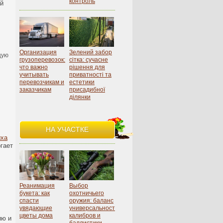
контроль
ой
Организация
Зелений забор
щую
грузоперевозок:
сітка: сучасне
что важно
рішення для
учитывать
приватності та
перевозчикам и
естетики
заказчикам
присадибної
ділянки
НА УЧАСТКЕ
ыха
гает
Реанимация
Выбор
букета: как
охотничьего
спасти
оружия: баланс
увядающие
универсальности,
цветы дома
калибров и
ию и