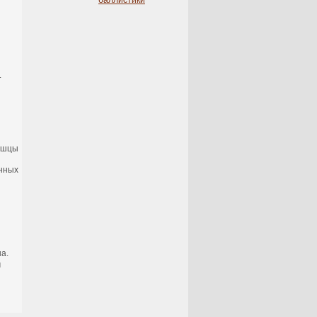
баллистики
.
мышцы
онных
а.
й