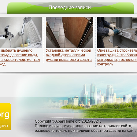
Последние записи
к выбрать душевую
Установка металлической
Огнезащита строител
стему: давление воды,
входной двери своими
конструкций: требован
пы смесителей, монтаж
руками пошагово и советы
материалы, технологи
ход
контроль
Copyright © ApartHome.org 2015-2024.
Полное или частичное копирование материалов сайта,
разрешено только при наличии обратной ссылки на сайт.