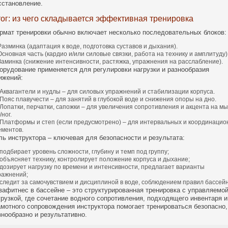
сстановление.
ог: из чего складывается эффективная тренировка
рмат тренировки обычно включает несколько последовательных блоков:
Разминка (адаптация к воде, подготовка суставов и дыхания).
Основная часть (кардио и/или силовые связки, работа на технику и амплитуду)
Заминка (снижение интенсивности, растяжка, упражнения на расслабление).
орудование применяется для регулировки нагрузки и разнообразия
ижений:
Аквагантели и нудлы – для силовых упражнений и стабилизации корпуса.
Пояс плавучести – для занятий в глубокой воде и снижения опоры на дно.
Лопатки, перчатки, сапожки – для увеличения сопротивления и акцента на 
/ног.
Платформы и степ (если предусмотрено) – для интервальных и координаци
ементов.
ль инструктора – ключевая для безопасности и результата:
подбирает уровень сложности, глубину и темп под группу;
объясняет технику, контролирует положение корпуса и дыхание;
дозирует нагрузку по времени и интенсивности, предлагает варианты
ражнений;
следит за самочувствием и дисциплиной в воде, соблюдением правил бассейн
вафитнес в бассейне – это структурированная тренировка с управляемо
грузкой, где сочетание водного сопротивления, подходящего инвентаря и
амотного сопровождения инструктора помогает тренироваться безопасно,
знообразно и результативно.