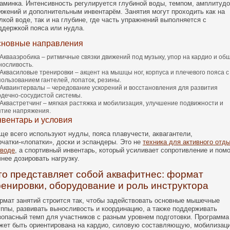
заминка. Интенсивность регулируется глубиной воды, темпом, амплитуд
ижений и дополнительным инвентарём. Занятия могут проходить как на
лкой воде, так и на глубине, где часть упражнений выполняется с
ддержкой пояса или нудла.
новные направления
Аквааэробика – ритмичные связки движений под музыку, упор на кардио и об
носливость.
Аквасиловые тренировки – акцент на мышцы ног, корпуса и плечевого пояса с
пользованием гантелей, лопаток, резины.
Акваинтервалы – чередование ускорений и восстановления для развития
рдечно-сосудистой системы.
Аквастретчинг – мягкая растяжка и мобилизация, улучшение подвижности и
ятие напряжения.
вентарь и условия
ще всего используют нудлы, пояса плавучести, аквагантели,
рчатки-«лопатки», доски и эспандеры. Это не
техника для активного отд
 воде
, а спортивный инвентарь, который усиливает сопротивление и помо
чнее дозировать нагрузку.
то представляет собой аквафитнес: формат
ренировки, оборудование и роль инструктора
рмат занятий строится так, чтобы задействовать основные мышечные
уппы, развивать выносливость и координацию, а также поддерживать
зопасный темп для участников с разным уровнем подготовки. Программа
жет быть ориентирована на кардио, силовую составляющую, мобилизац