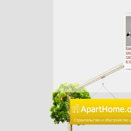
Ка
си
ти
и у