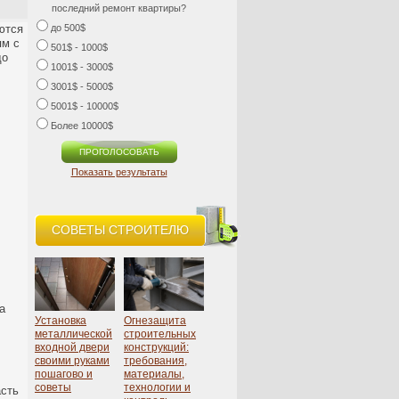
последний ремонт квартиры?
ются
до 500$
ям с
501$ - 1000$
до
1001$ - 3000$
3001$ - 5000$
5001$ - 10000$
Более 10000$
Показать результаты
СОВЕТЫ СТРОИТЕЛЮ
а
Установка
Огнезащита
металлической
строительных
входной двери
конструкций:
своими руками
требования,
пошагово и
материалы,
советы
технологии и
асть