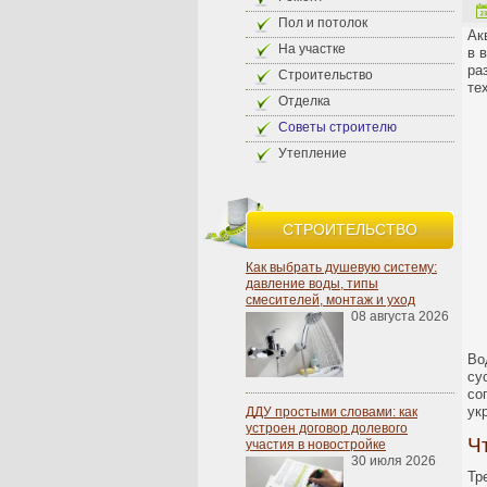
Пол и потолок
Ак
На участке
в 
ра
Строительство
те
Отделка
Советы строителю
Утепление
СТРОИТЕЛЬСТВО
Как выбрать душевую систему:
давление воды, типы
смесителей, монтаж и уход
08 августа 2026
Во
су
со
ук
ДДУ простыми словами: как
устроен договор долевого
Ч
участия в новостройке
30 июля 2026
Тр