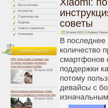
Xiaomi: п
Пол и потолок
инструкци
На участке
Строительство
советы
Отделка
Советы строителю
18 июня 2023
Рубрика:
Ремон
Утепление
В последнее
количество 
СТРОИТЕЛЬСТВО
смартфонов 
ДДУ простыми словами: как
устроен договор долевого
поддержки ка
участия в новостройке
30 июля 2026
потому поль
девайсы с б
Двухэтажные каркасные дома:
изначальным
плюсы и правила строительства
28 июля 2026