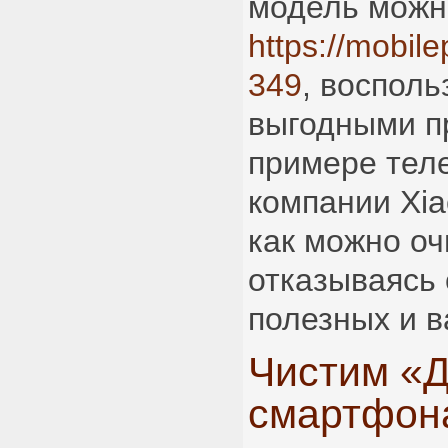
модель можн
https://mobile
349
, воспол
выгодными п
примере тел
компании Xia
как можно оч
отказываясь 
полезных и 
Чистим «Д
смартфона