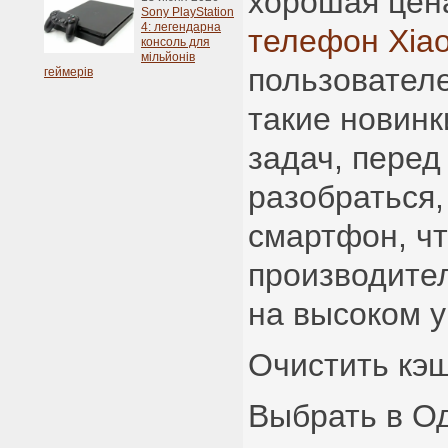
хорошая цена
Sony PlayStation
4: легендарна
телефон Xia
консоль для
мільйонів
пользовател
геймерів
такие новинк
задач, перед
разобраться,
смартфон, чт
производите
на высоком у
Очистить кэш
Выбрать в О