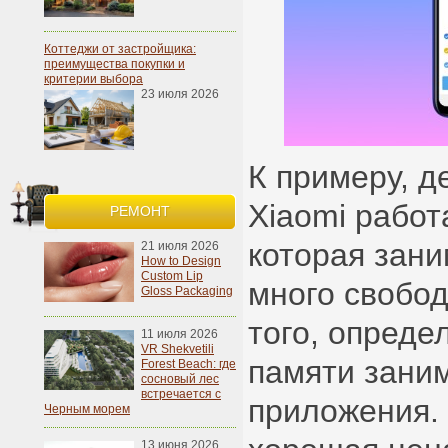
Коттеджи от застройщика:
преимущества покупки и
критерии выбора
23 июля 2026
К примеру, д
Xiaomi работ
РЕМОНТ
которая зани
21 июля 2026
How to Design
Custom Lip
много свобод
Gloss Packaging
того, опред
11 июля 2026
VR Shekvetili
памяти зани
Forest Beach: где
сосновый лес
встречается с
приложения. 
Черным морем
13 июня 2026