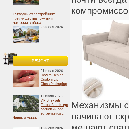
компромиссо
Коттеджи от застройщика:
преимущества покупки и
критерии выбора
23 июля 2026
РЕМОНТ
21 июля 2026
How to Design
Custom Lip
Gloss Packaging
11 июля 2026
VR Shekvetili
Механизмы с
Forest Beach: где
сосновый лес
начинают скр
встречается с
Черным морем
мешают спат
13 июня 2026