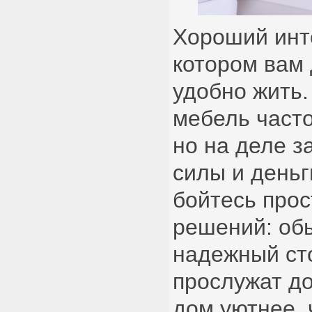
Хороший инте
котором вам
удобно жить
мебель част
но на деле з
силы и деньг
бойтесь прос
решений: обы
надежный сто
прослужат д
дом уютнее,