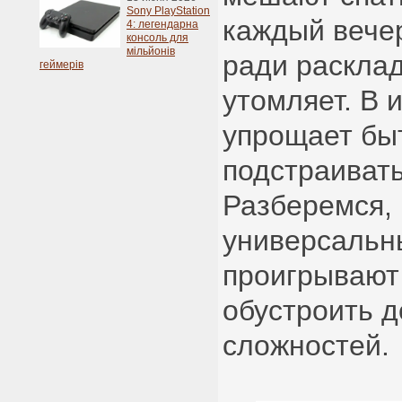
Sony PlayStation
каждый вечер
4: легендарна
консоль для
мільйонів
ради раскла
геймерів
утомляет. В 
упрощает быт
подстраивать
Разберемся,
универсальн
проигрывают
обустроить 
сложностей.