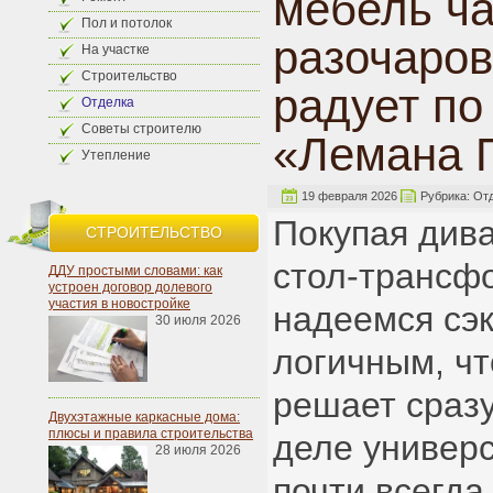
мебель ч
Пол и потолок
разочаров
На участке
Строительство
радует п
Отделка
Советы строителю
«Лемана 
Утепление
19 февраля 2026
Рубрика:
От
Покупая дива
СТРОИТЕЛЬСТВО
стол-трансф
ДДУ простыми словами: как
устроен договор долевого
участия в новостройке
надеемся сэк
30 июля 2026
логичным, чт
решает сразу
Двухэтажные каркасные дома:
плюсы и правила строительства
деле универ
28 июля 2026
почти всегда