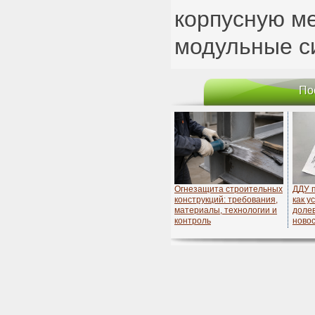
корпусную ме
модульные с
По
Огнезащита строительных
ДДУ 
конструкций: требования,
как у
материалы, технологии и
долев
контроль
ново