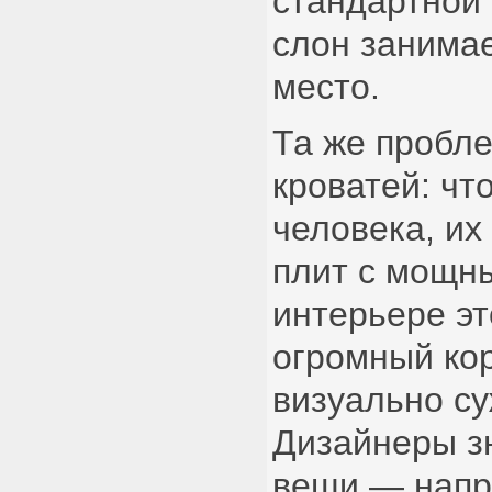
стандартной 
слон занимае
место.
Та же пробл
кроватей: чт
человека, их
плит с мощн
интерьере эт
огромный кор
визуально су
Дизайнеры з
вещи — напр