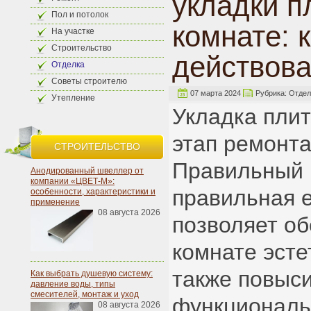
укладки п
Пол и потолок
комнате: 
На участке
Строительство
действова
Отделка
Советы строителю
07 марта 2024
Рубрика:
Отдел
Утепление
Укладка плит
этап ремонта
СТРОИТЕЛЬСТВО
Правильный 
Анодированный швеллер от
компании «ЦВЕТ-М»:
правильная 
особенности, характеристики и
применение
08 августа 2026
позволяет об
комнате эсте
также повыси
Как выбрать душевую систему:
давление воды, типы
смесителей, монтаж и уход
функциональ
08 августа 2026