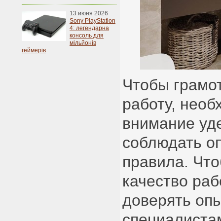
13 июня 2026
Sony PlayStation
4: легендарна
консоль для
мільйонів
геймерів
Чтобы грамо
работу, необ
внимание уде
соблюдать о
правила. Чт
качество раб
доверять оп
специалиста