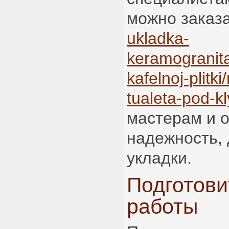
можно заказа
ukladka-
keramogranita
kafelnoj-plitk
tualeta-pod-k
мастерам и 
надежность, 
укладки.
Подготов
работы