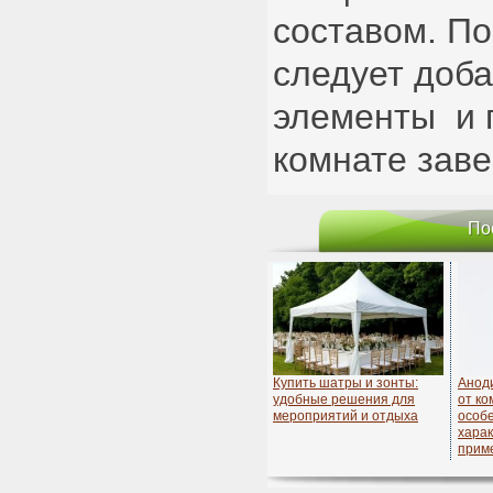
составом. По
следует доб
элементы и 
комнате зав
По
Купить шатры и зонты:
Анод
удобные решения для
от к
мероприятий и отдыха
особ
харак
прим