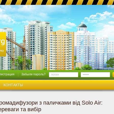
гистрация
Забыли пароль?
КОНТАКТЫ
ромадифузори з паличками від Solo Air:
ереваги та вибір