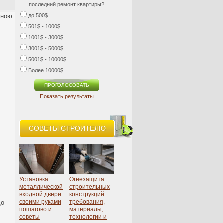
последний ремонт квартиры?
ьною
до 500$
501$ - 1000$
1001$ - 3000$
3001$ - 5000$
5001$ - 10000$
Более 10000$
Показать результаты
СОВЕТЫ СТРОИТЕЛЮ
Установка
Огнезащита
металлической
строительных
входной двери
конструкций:
своими руками
требования,
що
пошагово и
материалы,
советы
технологии и