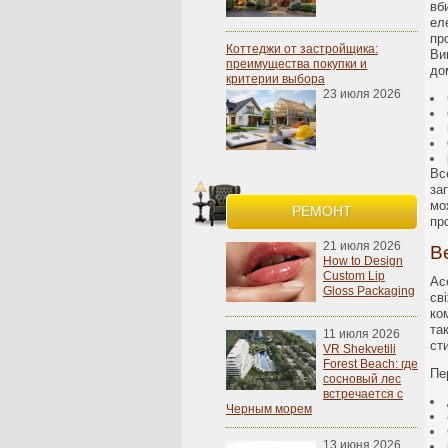
вб
ел
пр
Коттеджи от застройщика:
Ви
преимущества покупки и
до
критерии выбора
23 июля 2026
Вс
за
мо
РЕМОНТ
пр
21 июля 2026
В
How to Design
Custom Lip
Ас
Gloss Packaging
св
ко
та
11 июля 2026
ст
VR Shekvetili
Forest Beach: где
Пе
сосновый лес
встречается с
Черным морем
13 июня 2026