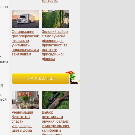
контроль
льно
Организация
Зелений забор
грузоперевозок:
сітка: сучасне
что важно
рішення для
учитывать
приватності та
перевозчикам и
естетики
заказчикам
присадибної
т
ділянки
ьшити
НА УЧАСТКЕ
ід
і,
ться
Реанимация
Выбор
букета: как
охотничьего
спасти
оружия: баланс
увядающие
универсальности,
цветы дома
калибров и