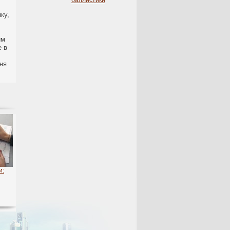
баллистики
ку,
им
е в
ння
и: