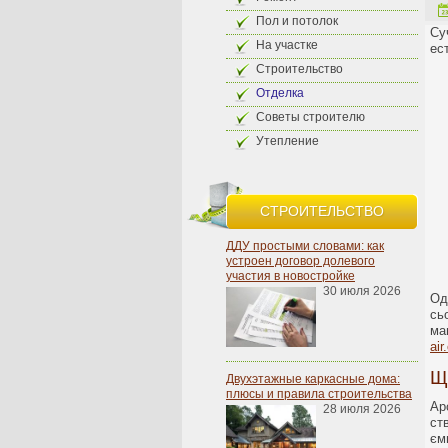
Пол и потолок
Су
На участке
ес
Строительство
Отделка
Советы строителю
Утепление
СТРОИТЕЛЬСТВО
ДДУ простыми словами: как
устроен договор долевого
участия в новостройке
30 июля 2026
Од
сь
ма
air
Щ
Двухэтажные каркасные дома:
плюсы и правила строительства
Ар
28 июля 2026
ст
єм