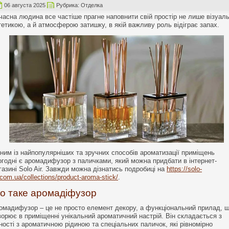
06 августа 2025
Рубрика:
Отделка
часна людина все частіше прагне наповнити свій простір не лише візуал
тетикою, а й атмосферою затишку, в якій важливу роль відіграє запах.
ним із найпопулярніших та зручних способів ароматизації приміщень
огодні є аромадифузор з паличками, який можна придбати в інтернет-
газині Solo Air. Завжди можна дізнатись подробиці на
https://solo-
.com.ua/collections/product-aroma-stick/
.
о таке аромадіфузор
омадифузор – це не просто елемент декору, а функціональний прилад, 
ворює в приміщенні унікальний ароматичний настрій. Він складається з
ності з ароматичною рідиною та спеціальних паличок, які рівномірно