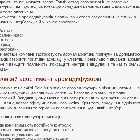
ирають та поширюють запах. Такий метод ароматизації не потребує
ектрики, не шумить, не потребує складного налаштування – все максима
осто та витончено.
користання аромадифузорів з паличками стало популярним не тільки в
машніх інтер’єрах, а й у бізнес-просторах:
бутіках;
салони краси;
готелях;
офіси;
ресторани.
е частіше компанії застосовують аромамаркетинг, прагнучи за допомогою
пахів створити позитивні асоціації у клієнтів. Правильно підібраний арома
же підвищити лояльність, покращити настрій відвідувачів та навіть збіл
одаж.
еликий асортимент аромадифузорів
ортимент на сайті Solo Air включає аромадифузори з різними нотами — в
іжих цитрусових до глибоких деревних і розслаблюючих квіткових
мпозицій. Завдяки цьому можна підібрати рішення як для затишної спальн
к і для ділового офісу чи стильного бутіка. Крім того, продукція відрізняє
ильним дизайном та гармонійно вписується в будь-який інтер’єр.
реваги таких дифузорів очевидні:
де вони вимагають постійного контролю;
аромат розкривається поступово та м’яко;
безпечні у використанні;
мають тривалу дію – до кількох тижнів;