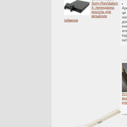
Sony PlayStation
4: легендарна
Ар
консоль для
це
мільйонів
на
геймерів
до
ен
ат
ін
що
Ус
вх
ру