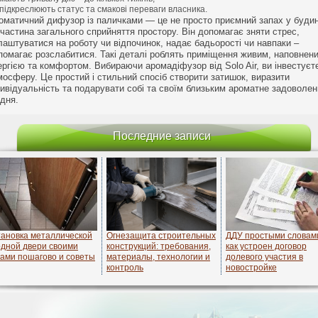
підкреслюють статус та смакові переваги власника.
оматичний дифузор із паличками — це не просто приємний запах у будин
 частина загального сприйняття простору. Він допомагає зняти стрес,
лаштуватися на роботу чи відпочинок, надає бадьорості чи навпаки –
помагає розслабитися. Такі деталі роблять приміщення живим, наповнен
ергією та комфортом. Вибираючи аромадіфузор від Solo Air, ви інвестуєт
мосферу. Це простий і стильний спосіб створити затишок, виразити
дивідуальність та подарувати собі та своїм близьким ароматне задоволе
дня.
Последние записи
тановка металлической
Огнезащита строительных
ДДУ простыми словам
одной двери своими
конструкций: требования,
как устроен договор
ками пошагово и советы
материалы, технологии и
долевого участия в
контроль
новостройке