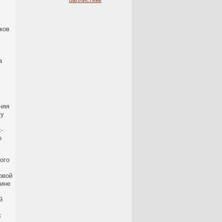
баллистики
ков
а
няя
му
-
о
ого
овой
вине
й
к