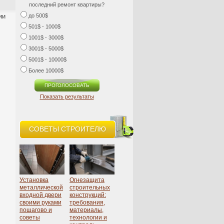
последний ремонт квартиры?
ии
до 500$
501$ - 1000$
1001$ - 3000$
3001$ - 5000$
5001$ - 10000$
Более 10000$
Показать результаты
СОВЕТЫ СТРОИТЕЛЮ
Установка
Огнезащита
металлической
строительных
входной двери
конструкций:
своими руками
требования,
пошагово и
материалы,
советы
технологии и