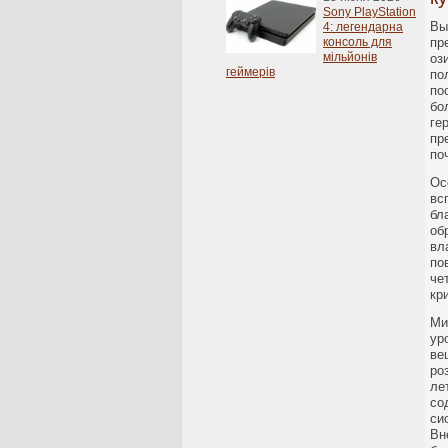
Sony PlayStation
Вы
4: легендарна
консоль для
пр
мільйонів
оз
геймерів
по
по
бо
ге
пр
по
Ос
вс
бл
об
вл
по
че
кр
Ми
ур
ве
ро
ле
со
си
Вн