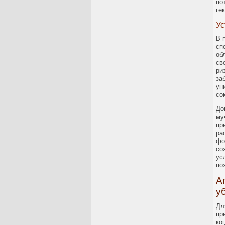
по
ге
Ус
В 
сп
об
св
ри
за
ун
со
До
му
пр
ра
фо
со
ус
по
А
у
Дл
пр
ко