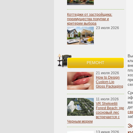
Коттеджи от застройщика:
преимущества покупки и
критерии выбора
23 июля 2026
Вы
кл
РЕМОНТ
вн
пл
21 июля 2026
хо
How to Design
пр
Custom Lip
се
Gloss Packaging
Ср
эф
11 июля 2026
ма
VR Shekvetili
де
Forest Beach: где
св
сосновый лес
за
встречается с
Черным морем
З
к
13 июня 2026