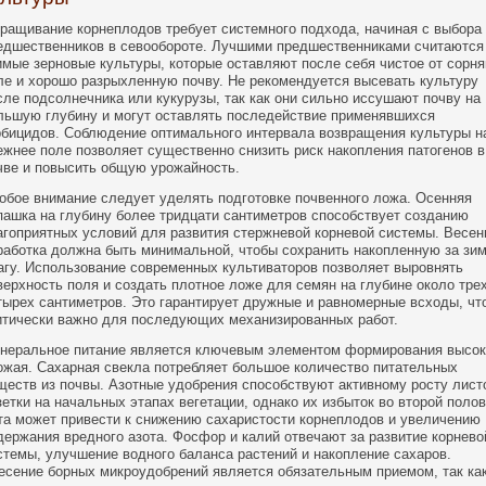
ращивание корнеплодов требует системного подхода, начиная с выбора
едшественников в севообороте. Лучшими предшественниками считаются
имые зерновые культуры, которые оставляют после себя чистое от сорня
ле и хорошо разрыхленную почву. Не рекомендуется высевать культуру
сле подсолнечника или кукурузы, так как они сильно иссушают почву на
льшую глубину и могут оставлять последействие применявшихся
рбицидов. Соблюдение оптимального интервала возвращения культуры н
ежнее поле позволяет существенно снизить риск накопления патогенов в
чве и повысить общую урожайность.
обое внимание следует уделять подготовке почвенного ложа. Осенняя
пашка на глубину более тридцати сантиметров способствует созданию
агоприятных условий для развития стержневой корневой системы. Весен
работка должна быть минимальной, чтобы сохранить накопленную за зи
агу. Использование современных культиваторов позволяет выровнять
верхность поля и создать плотное ложе для семян на глубине около трех
тырех сантиметров. Это гарантирует дружные и равномерные всходы, чт
итически важно для последующих механизированных работ.
неральное питание является ключевым элементом формирования высок
ожая. Сахарная свекла потребляет большое количество питательных
ществ из почвы. Азотные удобрения способствуют активному росту лист
зетки на начальных этапах вегетации, однако их избыток во второй поло
та может привести к снижению сахаристости корнеплодов и увеличению
держания вредного азота. Фосфор и калий отвечают за развитие корнево
стемы, улучшение водного баланса растений и накопление сахаров.
есение борных микроудобрений является обязательным приемом, так ка