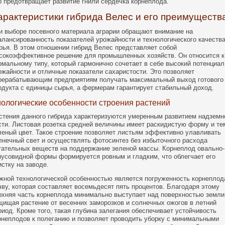
р предотвращает развитие гнили сердечка корнеплода.
арактеристики гибрида Велес и его преимуществ
и выборе посевного материала аграрии обращают внимание на
алансированность показателей урожайности и технологического качеств
рья. В этом отношении гибрид Велес представляет собой
сокоэффективное решение для промышленных хозяйств. Он относится к
рмальному типу, который гармонично сочетает в себе высокий потенциал
ожайности и отличные показатели сахаристости. Это позволяет
рерабатывающим предприятиям получать максимальный выход готового
одукта с единицы сырья, а фермерам гарантирует стабильный доход.
ологические особенности строения растений
стения данного гибрида характеризуются умеренным развитием надземн
сти. Листовая розетка средней величины имеет раскидистую форму и те
леный цвет. Такое строение позволяет листьям эффективно улавливать
лнечный свет и осуществлять фотосинтез без избыточного расхода
тательных веществ на поддержание зеленой массы. Корнеплод овально-
нусовидной формы формируется ровным и гладким, что облегчает его
истку на заводе.
жной технологической особенностью является погруженность корнеплод
чву, которая составляет восемьдесят пять процентов. Благодаря этому
рхняя часть корнеплода минимально выступает над поверхностью земли
щищая растение от весенних заморозков и солнечных ожогов в летний
риод. Кроме того, такая глубина залегания обеспечивает устойчивость
рнеплодов к полеганию и позволяет проводить уборку с минимальными