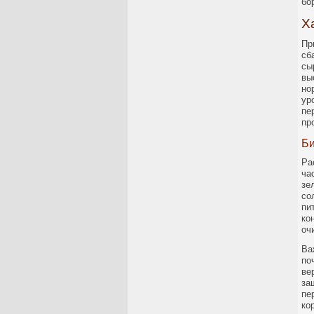
бо
Х
Пр
сб
сы
вы
но
ур
пе
пр
Би
Ра
ча
зе
со
пи
ко
оч
Ва
по
ве
за
пе
ко