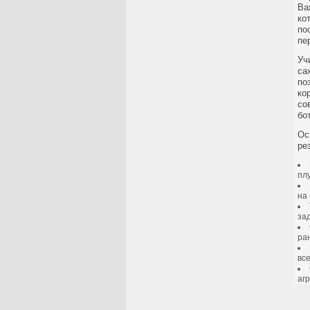
Ва
ко
по
пе
Уч
са
по
ко
со
бо
Ос
ре
пл
на
за
ра
вс
аг