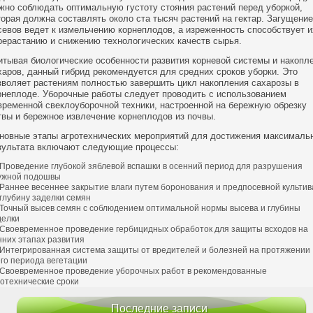
жно соблюдать оптимальную густоту стояния растений перед уборкой,
торая должна составлять около ста тысяч растений на гектар. Загущение
севов ведет к измельчению корнеплодов, а изреженность способствует и
рерастанию и снижению технологических качеств сырья.
итывая биологические особенности развития корневой системы и накопл
харов, данный гибрид рекомендуется для средних сроков уборки. Это
зволяет растениям полностью завершить цикл накопления сахарозы в
рнеплоде. Уборочные работы следует проводить с использованием
временной свеклоуборочной техники, настроенной на бережную обрезку
твы и бережное извлечение корнеплодов из почвы.
новные этапы агротехнических мероприятий для достижения максималь
зультата включают следующие процессы:
Проведение глубокой зяблевой вспашки в осенний период для разрушения
ужной подошвы
Раннее весеннее закрытие влаги путем боронования и предпосевной культи
 глубину заделки семян
Точный высев семян с соблюдением оптимальной нормы высева и глубины
делки
Своевременное проведение гербицидных обработок для защиты всходов на
нних этапах развития
Интегрированная система защиты от вредителей и болезней на протяжении
его периода вегетации
Своевременное проведение уборочных работ в рекомендованные
ротехнические сроки
Последние записи