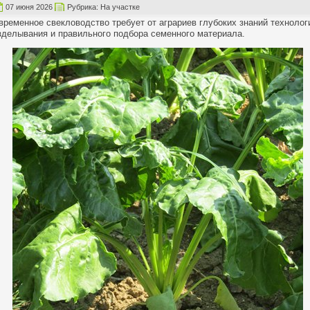
07 июня 2026
Рубрика:
На участке
временное свекловодство требует от аграриев глубоких знаний технолог
зделывания и правильного подбора семенного материала.