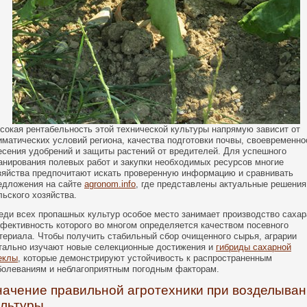
сокая рентабельность этой технической культуры напрямую зависит от
иматических условий региона, качества подготовки почвы, своевременно
есения удобрений и защиты растений от вредителей. Для успешного
анирования полевых работ и закупки необходимых ресурсов многие
зяйства предпочитают искать проверенную информацию и сравнивать
едложения на сайте
agronom.info
, где представлены актуальные решения
льского хозяйства.
еди всех пропашных культур особое место занимает производство сахар
фективность которого во многом определяется качеством посевного
териала. Чтобы получить стабильный сбор очищенного сырья, аграрии
тально изучают новые селекционные достижения и
гибриды сахарной
еклы
, которые демонстрируют устойчивость к распространенным
болеваниям и неблагоприятным погодным факторам.
начение правильной агротехники при возделыва
ультуры