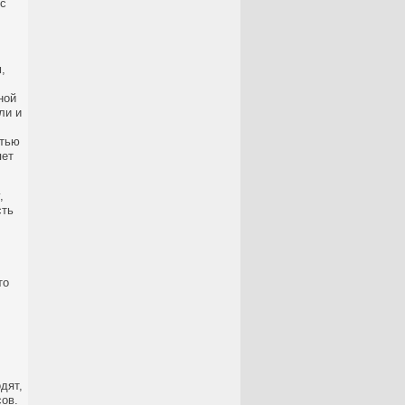
 с
,
ной
ли и
стью
яет
,
сть
то
дят,
сов.