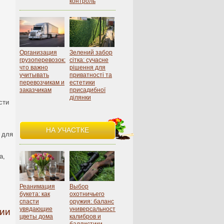
контроль
Организация
Зелений забор
грузоперевозок:
сітка: сучасне
что важно
рішення для
учитывать
приватності та
перевозчикам и
естетики
заказчикам
присадибної
ділянки
сти
НА УЧАСТКЕ
 для
а,
Реанимация
Выбор
букета: как
охотничьего
спасти
оружия: баланс
увядающие
универсальности,
нии
цветы дома
калибров и