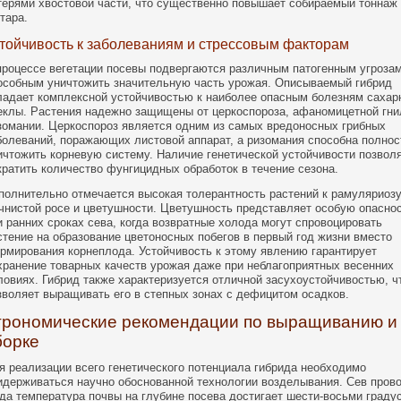
терями хвостовой части, что существенно повышает собираемый тоннаж
ктара.
тойчивость к заболеваниям и стрессовым факторам
процессе вегетации посевы подвергаются различным патогенным угрозам
особным уничтожить значительную часть урожая. Описываемый гибрид
ладает комплексной устойчивостью к наиболее опасным болезням сахар
еклы. Растения надежно защищены от церкоспороза, афаномицетной гни
зомании. Церкоспороз является одним из самых вредоносных грибных
болеваний, поражающих листовой аппарат, а ризомания способна полно
ичтожить корневую систему. Наличие генетической устойчивости позвол
кратить количество фунгицидных обработок в течение сезона.
полнительно отмечается высокая толерантность растений к рамуляриозу
чнистой росе и цветушности. Цветушность представляет особую опасно
и ранних сроках сева, когда возвратные холода могут спровоцировать
стение на образование цветоносных побегов в первый год жизни вместо
рмирования корнеплода. Устойчивость к этому явлению гарантирует
хранение товарных качеств урожая даже при неблагоприятных весенних
ловиях. Гибрид также характеризуется отличной засухоустойчивостью, ч
зволяет выращивать его в степных зонах с дефицитом осадков.
грономические рекомендации по выращиванию и
борке
я реализации всего генетического потенциала гибрида необходимо
идерживаться научно обоснованной технологии возделывания. Сев прово
гда температура почвы на глубине посева достигает шести-восьми граду