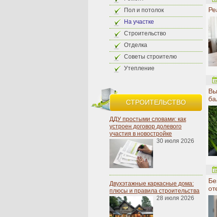
Ре
Пол и потолок
На участке
Строительство
Отделка
Советы строителю
Утепление
Вы
ба
СТРОИТЕЛЬСТВО
ДДУ простыми словами: как
устроен договор долевого
участия в новостройке
30 июля 2026
Бе
Двухэтажные каркасные дома:
от
плюсы и правила строительства
28 июля 2026