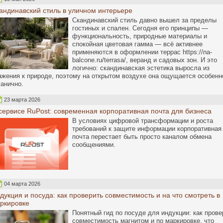
андинавский стиль в уличном интерьере
Скандинавский стиль давно вышел за пределы
гостиных и спален. Сегодня его принципы —
функциональность, природные материалы и
спокойная цветовая гамма — всё активнее
применяются в оформлении террас https://na-
balcone.ru/terrasa/, веранд и садовых зон. И это
логично: скандинавская эстетика выросла из
ажения к природе, поэтому на открытом воздухе она ощущается особенн
ганично.
23 марта 2026
сервисе RuPost: современная корпоративная почта для бизнеса
В условиях цифровой трансформации и роста
требований к защите информации корпоративная
почта перестает быть просто каналом обмена
сообщениями.
04 марта 2026
дукция и посуда: как проверить совместимость и на что смотреть в
ркировке
Понятный гид по посуде для индукции: как прове
совместимость магнитом и по маркировке, что