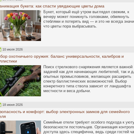
анимация букета: как спасти увядающие цветы дома
Букет, который ещё утром выглядел свежим, к
вечеру может поникнуть головками, обмякнуть
стеблями и потерять вид — и это не всегда значи
что цветы пора выбрасывать.
10 июля 2026
бор охотничьего оружия: баланс универсальности, калибров и
ллистики
Поиск стрелкового снаряжения является важной
задачей как для начинающих любителей, так и д
опытных промысловиков, желающих расширить
спектр баллистических возможностей. Выбор
конкретного типа ствола зависит от ландшафта
местности и веса добычи.
18 июня 2026
зопасность и комфорт: выбор электронных замков для семейного
еля
Семейные отели требуют особого подхода к уюту
безопасности постояльцев. Организация контрол
доступа здесь специфична, ведь среди гостей ч