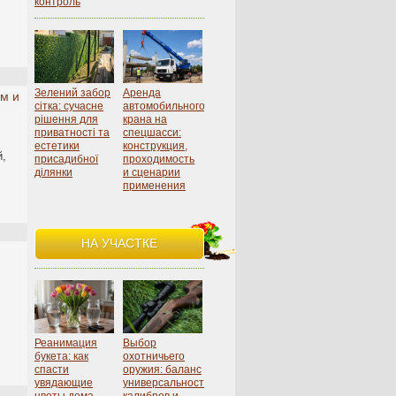
контроль
Зелений забор
Аренда
м и
сітка: сучасне
автомобильного
рішення для
крана на
приватності та
спецшасси:
естетики
конструкция,
й,
присадибної
проходимость
ділянки
и сценарии
применения
НА УЧАСТКЕ
Реанимация
Выбор
букета: как
охотничьего
спасти
оружия: баланс
увядающие
универсальности,