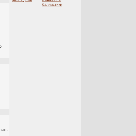
цветы дома
калибров и
баллистики
о
рить