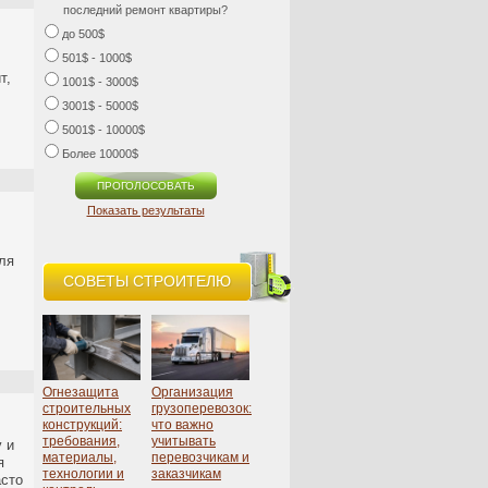
последний ремонт квартиры?
до 500$
501$ - 1000$
т,
1001$ - 3000$
3001$ - 5000$
5001$ - 10000$
Более 10000$
Показать результаты
ля
СОВЕТЫ СТРОИТЕЛЮ
Огнезащита
Организация
строительных
грузоперевозок:
конструкций:
что важно
требования,
учитывать
 и
материалы,
перевозчикам и
я
технологии и
заказчикам
асто