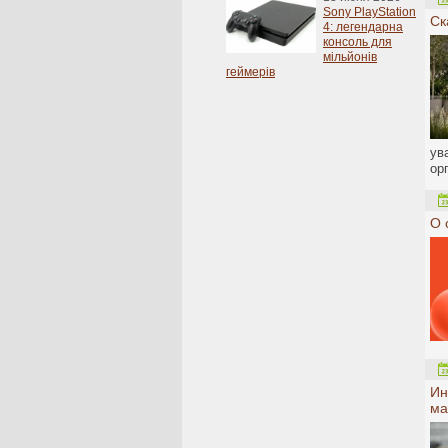
Sony PlayStation
Ск
4: легендарна
консоль для
мільйонів
геймерів
ув
ор
О 
Ин
ма