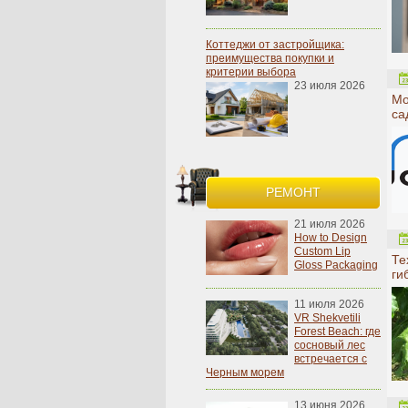
Коттеджи от застройщика:
преимущества покупки и
критерии выбора
23 июля 2026
Мо
са
РЕМОНТ
21 июля 2026
How to Design
Custom Lip
Те
Gloss Packaging
ги
11 июля 2026
VR Shekvetili
Forest Beach: где
сосновый лес
встречается с
Черным морем
13 июня 2026